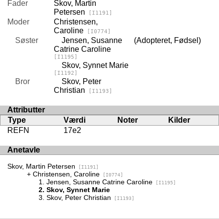
Fader
Skov, Martin
Petersen
[I1191]
Moder
Christensen,
Caroline
[I0774]
Søster
Jensen, Susanne
(Adopteret, Fødsel)
Catrine Caroline
[I1195]
Skov, Synnet Marie
[I1192]
Bror
Skov, Peter
Christian
[I1193]
Attributter
Type
Værdi
Noter
Kilder
REFN
17e2
Anetavle
Skov, Martin Petersen
[I1191]
Christensen, Caroline
[I0774]
Jensen, Susanne Catrine Caroline
[I1195]
Skov, Synnet Marie
Skov, Peter Christian
[I1193]