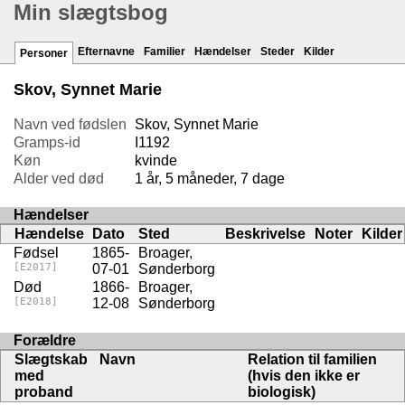
Min slægtsbog
Efternavne
Familier
Hændelser
Steder
Kilder
Personer
Skov, Synnet Marie
Navn ved fødslen
Skov, Synnet Marie
Gramps-id
I1192
Køn
kvinde
Alder ved død
1 år, 5 måneder, 7 dage
Hændelser
Hændelse
Dato
Sted
Beskrivelse
Noter
Kilder
Fødsel
1865-
Broager,
[E2017]
07-01
Sønderborg
Død
1866-
Broager,
[E2018]
12-08
Sønderborg
Forældre
Slægtskab
Navn
Relation til familien
med
(hvis den ikke er
proband
biologisk)