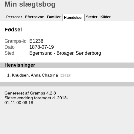
Min slægtsbog
Personer
Efternavne
Familier
Steder
Kilder
Hændelser
Fødsel
Gramps-id
E1236
Dato
1878-07-19
Sted
Egernsund - Broager, Sønderborg
Henvisninger
Knudsen, Anna Chatrina
[I0725]
Genereret af
Gramps
4.2.8
Sidste ændring foretaget d. 2018-
01-11 00:06:18