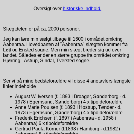
Oversigt over
historiske indhold.
Slægtdelen er på ca. 2000 personer.
Jeg kan føre min sælgt tilbage til 1600 i området omkring
Aabenraa. Hovedparten af "Aabenraa" slægten kommer fra
Løjt og Ensted sogne. Men min slægt breder sig ud over
landet. Således er der en større gruppe fra området omkring
Hjørring - Astrup, Sindal, Tversted sogne.
Ser vi på mine bedsteforældre vil disse 4 anetavlers længste
linier indeholde
August W. Iversen (f. 1893 i Broager, Sønderborg - d.
1978 i Egernsund, Sønderborg) 4 x tipoldeforældre
Anne Marie Poulsen (f. 1893 i Hostrup, Tønder - d.
1973 i Egernsund, Sønderborg) 4 x tipoldeforældre
Frederik Erichsen (f. 1897 i Aabenraa - d. 1958 i
Aabenraa) 6 x tipoldeforældre
Gertrud Paula Körner (f.1898 i Hamborg - d.1982 i